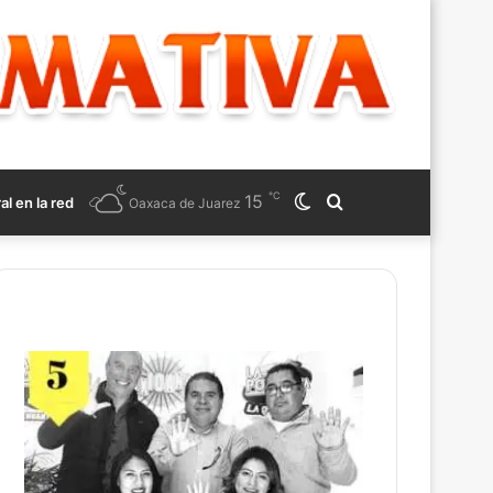
℃
15
Switch
Search
ral en la red
Oaxaca de Juarez
skin
for