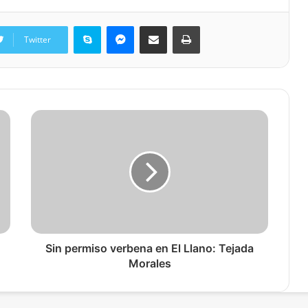
Skype
Messenger
Share via Email
Print
Twitter
Sin permiso verbena en El Llano: Tejada
Morales