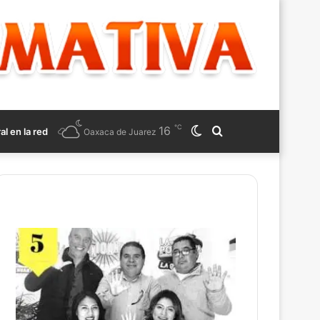
℃
16
Switch
Search
ral en la red
Oaxaca de Juarez
skin
for