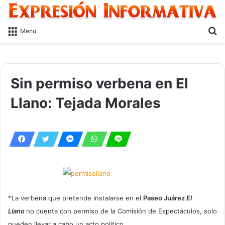
S
Menu
fo
Sin permiso verbena en El
Llano: Tejada Morales
*La verbena que pretende instalarse en el
Paseo Juárez
El
Llano
no cuenta con permiso de la Comisión de Espectáculos, solo
pueden llevar a cabo un acto político.