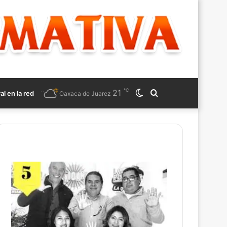
℃
21
Switch
Search
ral en la red
Oaxaca de Juarez
skin
for