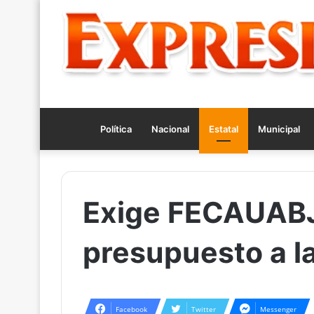
Política
Nacional
Estatal
Municipal
Exige FECAUABJ
presupuesto a 
Facebook
Twitter
Messenger