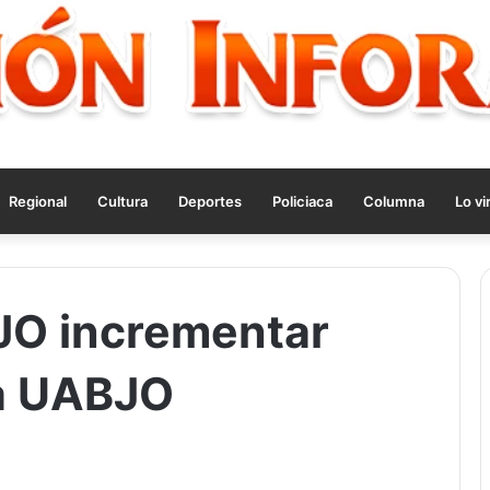
Regional
Cultura
Deportes
Policiaca
Columna
Lo vi
O incrementar
la UABJO