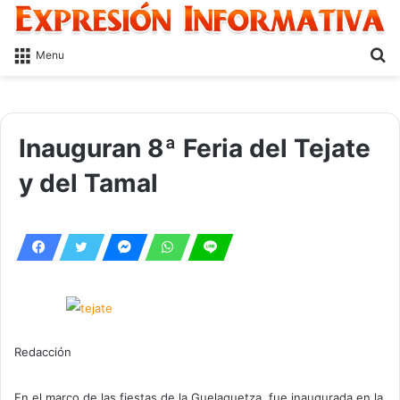
S
Menu
fo
Inauguran 8ª Feria del Tejate
y del Tamal
Redacción
En el marco de las fiestas de la Guelaguetza, fue inaugurada en la