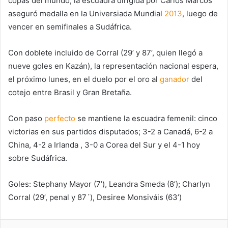
copas del mundo, la escuadra dirigida por Carlos Marcos
aseguró medalla en la Universiada Mundial
2013
, luego de
vencer en semifinales a Sudáfrica.
Con doblete incluido de Corral (29’ y 87’, quien llegó a
nueve goles en Kazán), la representación nacional espera,
el próximo lunes, en el duelo por el oro al
ganador
del
cotejo entre Brasil y Gran Bretaña.
Con paso
perfecto
se mantiene la escuadra femenil: cinco
victorias en sus partidos disputados; 3-2 a Canadá, 6-2 a
China, 4-2 a Irlanda , 3-0 a Corea del Sur y el 4-1 hoy
sobre Sudáfrica.
Goles: Stephany Mayor (7’), Leandra Smeda (8’); Charlyn
Corral (29’, penal y 87´), Desiree Monsiváis (63’)