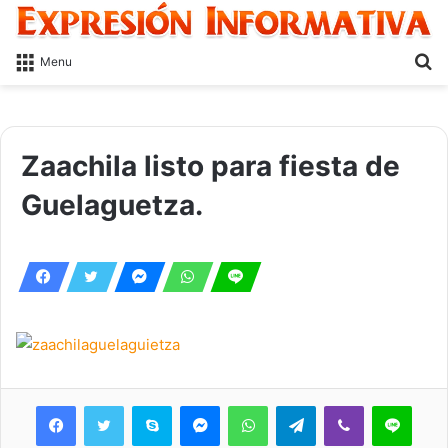
S
Menu
fo
Zaachila listo para fiesta de
Guelaguetza.
Skype
Messenger
WhatsApp
Telegram
Viber
Line