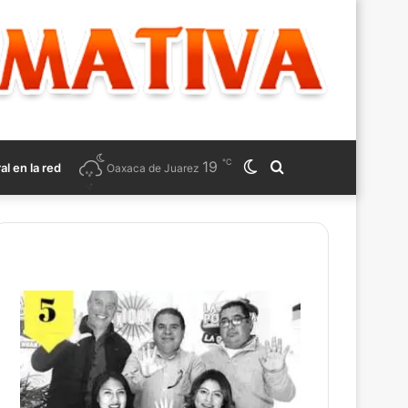
℃
19
Switch
Search
ral en la red
Oaxaca de Juarez
skin
for