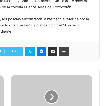
nia Modelo y Gabriela Sarmiento García de 18 años de
e de la colonia Buenos Aires de Xoxocotlán.
, los policías encontraron la mercancía referida por la
por lo que quedaron a disposición del Ministerio
ndiente.
Skype
Messenger
Share via Email
Print
Twitter