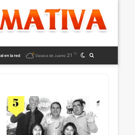
℃
21
Switch
Search
ral en la red
Oaxaca de Juarez
skin
for