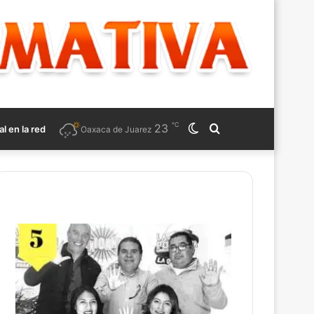
℃
23
Switch
Search
al en la red
Oaxaca de Juarez
skin
for