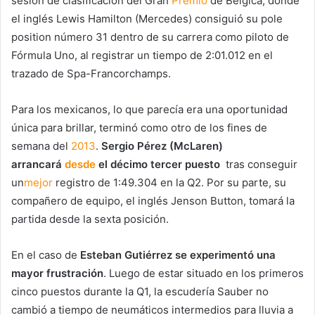
sesión de clasificación del Gran
Premio
de Bélgica, donde
el inglés Lewis Hamilton (Mercedes) consiguió su pole
position número 31 dentro de su carrera como piloto de
Fórmula Uno, al registrar un tiempo de 2:01.012 en el
trazado de Spa-Francorchamps.
Para los mexicanos, lo que parecía era una oportunidad
única para brillar, terminó como otro de los fines de
semana del
2013
.
Sergio Pérez (McLaren)
arrancará
desde
el décimo tercer puesto
tras conseguir
un
mejor
registro de 1:49.304 en la Q2. Por su parte, su
compañero de equipo, el inglés Jenson Button, tomará la
partida desde la sexta posición.
En el caso de
Esteban Gutiérrez se experimentó una
mayor frustración
. Luego de estar situado en los primeros
cinco puestos durante la Q1, la escudería Sauber no
cambió a tiempo de neumáticos intermedios para lluvia a