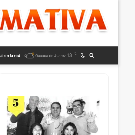
℃
13
Switch
Search
ral en la red
Oaxaca de Juarez
skin
for