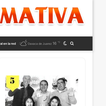
℃
16
Switch
Search
ral en la red
Oaxaca de Juarez
skin
for