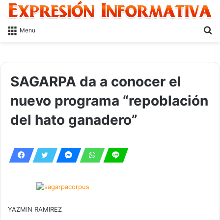
S
Menu
fo
SAGARPA da a conocer el
nuevo programa “repoblación
del hato ganadero”
YAZMIN RAMIREZ