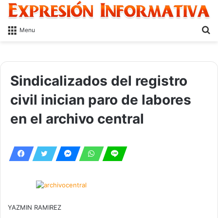
S
Menu
fo
Sindicalizados del registro
civil inician paro de labores
en el archivo central
YAZMIN RAMIREZ