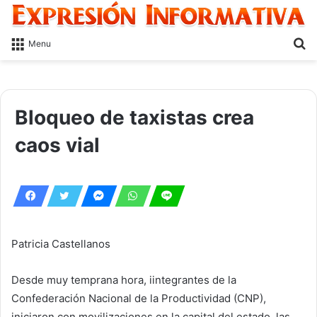
S
Menu
fo
Bloqueo de taxistas crea
caos vial
Patricia Castellanos
Desde muy temprana hora, iintegrantes de la
Confederación Nacional de la Productividad (CNP),
iniciaron con movilizaciones en la capital del estado, las