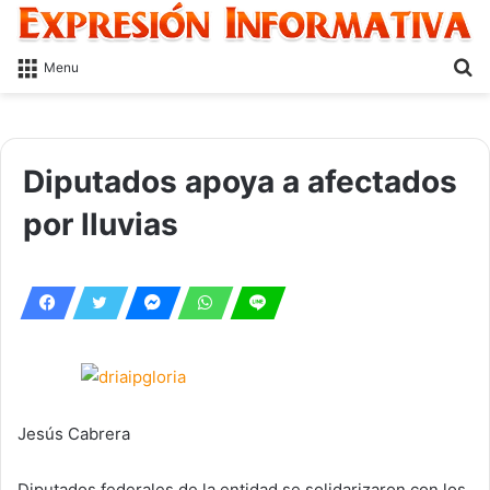
S
Menu
fo
Diputados apoya a afectados
por lluvias
Jesús Cabrera
Diputados federales de la entidad se solidarizaron con los