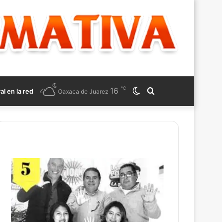
℃
16
Switch
Search
ral en la red
Oaxaca de Juarez
skin
for