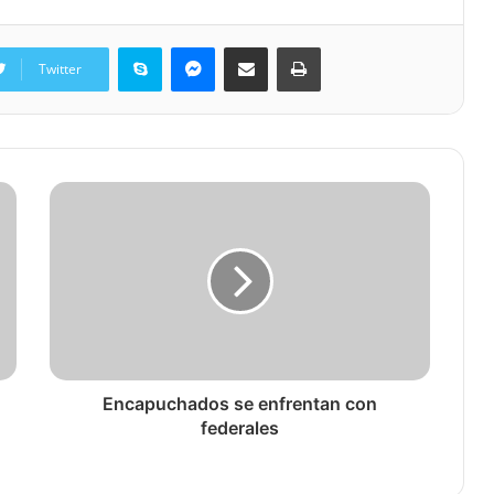
Skype
Messenger
Share via Email
Print
Twitter
Encapuchados se enfrentan con
federales