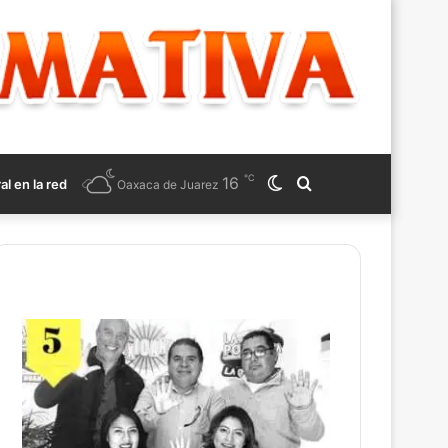
℃
16
Switch
Search
ral en la red
Oaxaca de Juarez
skin
for