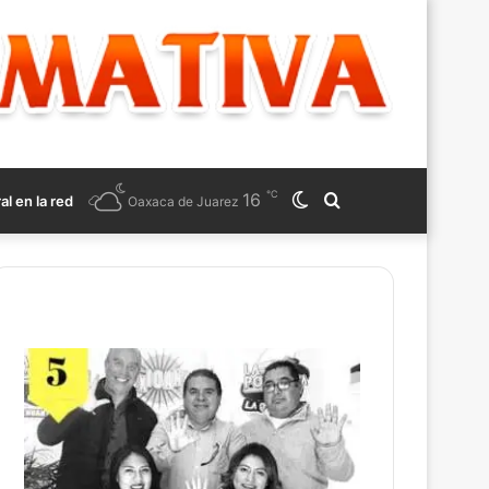
℃
16
Switch
Search
ral en la red
Oaxaca de Juarez
skin
for