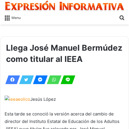
S
Menu
fo
Llega José Manuel Bermúdez
como titular al IEEA
Jesús López
Esta tarde se conoció la versión acerca del cambio de
director del Instituto Estatal de Educación de los Adultos
(IEEA) cuyo titular fue relevado por José Manuel