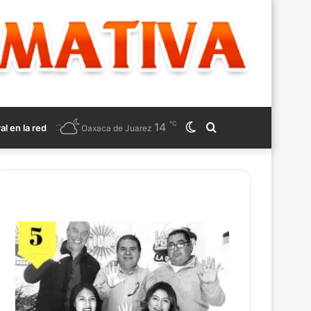
℃
14
Switch
Search
ral en la red
Oaxaca de Juarez
skin
for