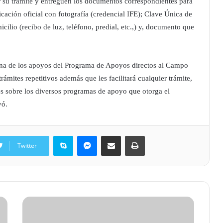
 su trámite y entreguen los documentos correspondientes para
ficación oficial con fotografía (credencial IFE); Clave Única de
lio (recibo de luz, teléfono, predial, etc.,) y, documento que
una de los apoyos del Programa de Apoyos directos al Campo
ites repetitivos además que les facilitará cualquier trámite,
es sobre los diversos programas de apoyo que otorga el
yó.
Skype
Messenger
Share via Email
Print
Twitter