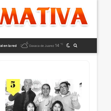
℃
14
Switch
Search
ral en la red
Oaxaca de Juarez
skin
for