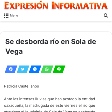
S
Menu
fo
Se desborda río en Sola de
Vega
Patricia Castellanos
Ante las intensas lluvias que han azotado la entidad
oaxaqueña, la madrugada de este viernes el rio que
atraviesa el Municipio de Sola de Vega se desbordo