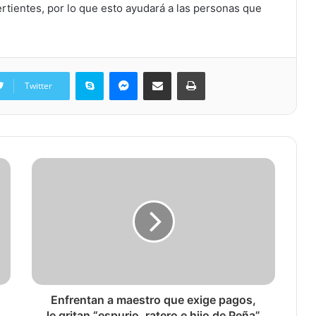
tientes, por lo que esto ayudará a las personas que
Skype
Messenger
Share via Email
Print
Twitter
Enfrentan a maestro que exige pagos,
le gritan “espurio, ratero e hijo de Peña”