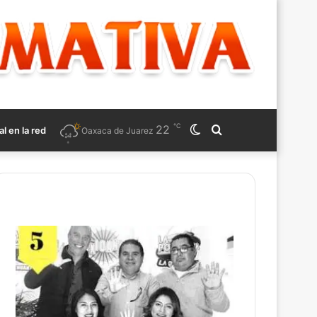
℃
22
Switch
Search
al en la red
Oaxaca de Juarez
skin
for