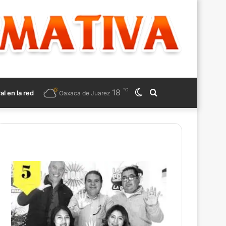
℃
18
Switch
Search
ral en la red
Oaxaca de Juarez
skin
for