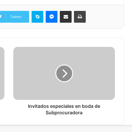
Skype
Messenger
Share via Email
Print
Twitter
Invitados especiales en boda de
Subprocuradora