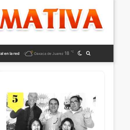
℃
18
Switch
Search
ral en la red
Oaxaca de Juarez
skin
for