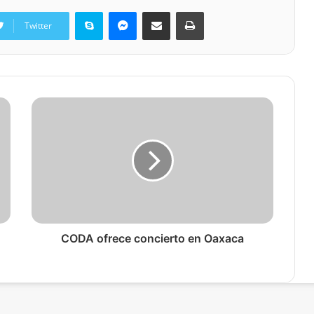
Skype
Messenger
Share via Email
Print
Twitter
CODA ofrece concierto en Oaxaca