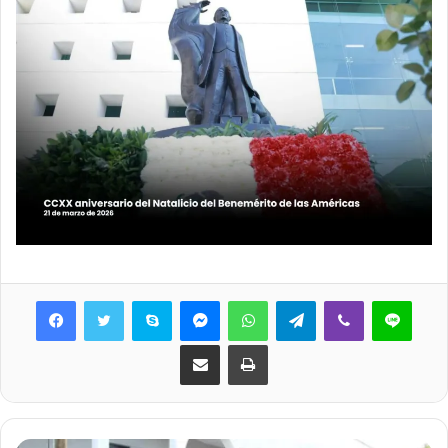
Skype
Messenger
WhatsApp
Telegram
Viber
Line
Share via Email
Print