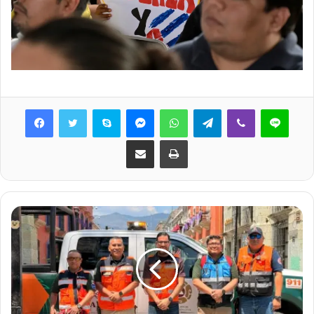
Skype
Messenger
WhatsApp
Telegram
Viber
Line
Share via Email
Print