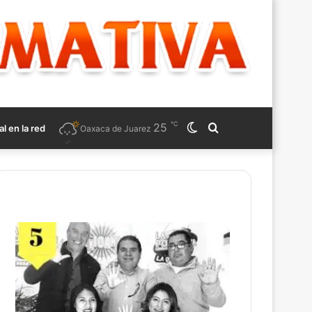
℃
25
Switch
Search
al en la red
Oaxaca de Juarez
skin
for