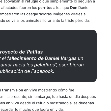
ue apoyaban al
refugio
o que simplemente lo seguían a
s afectados fueron los
perritos
a los que
Don
Daniel
demostraron las desgarradoras imágenes virales a
nde se ve a los animales llorar ante la triste pérdida.
royecto de ‘Patitas
 el
fallecimiento de Daniel Vargas
un
amor hacia los peluditos”, escribieron
publicación de Facebook.
na
transmisión en vivo
mostrando cómo fue
familia presente; sin embargo, fue hasta un día después
es en vivo
desde el refugio mostrando a las
decenas
recordar lo mucho que logró en vida.