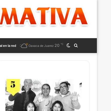
℃
20
Switch
Search
al en la red
Oaxaca de Juarez
skin
for