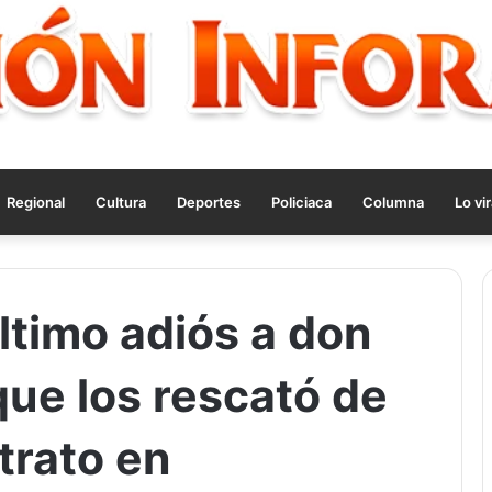
Regional
Cultura
Deportes
Policiaca
Columna
Lo vir
último adiós a don
que los rescató de
ltrato en