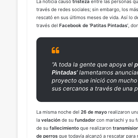
La noticia causó
tristeza
entre las personas q
través de redes sociales; sin embargo, los má
rescató en sus últimos meses de vida. Así lo 
través del
Facebook de ‘Patitas Pintadas’
, do
“A toda la gente que apoya el
p
Pintadas’
lamentamos anunciar
proyecto que inició con mucho 
sus cercanos a través de una 
La misma noche del
26 de mayo
realizaron u
la
velación
de su
fundador
con mariachi y su 
de su
fallecimiento
que realizaron
transmision
de perros
que todavía alcanzó a rescatar para 