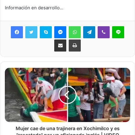
Información en desarrollo…
Skype
Messenger
WhatsApp
Telegram
Viber
Line
Share via Email
Print
Mujer cae de una trajinera en Xochimilco y es