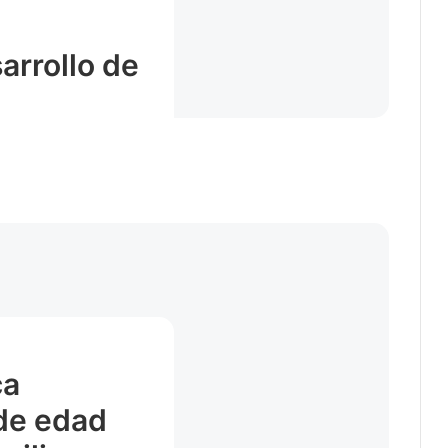
u
arrollo de
ca
de edad