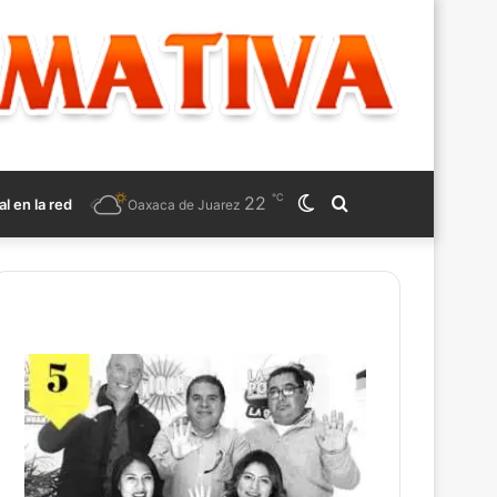
℃
22
Switch
Search
al en la red
Oaxaca de Juarez
skin
for