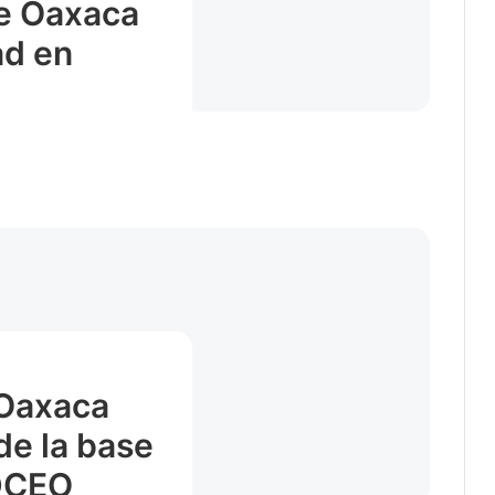
e Oaxaca
ad en
 Oaxaca
de la base
IDCEO