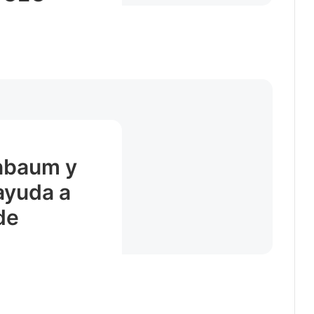
nbaum y
 ayuda a
de