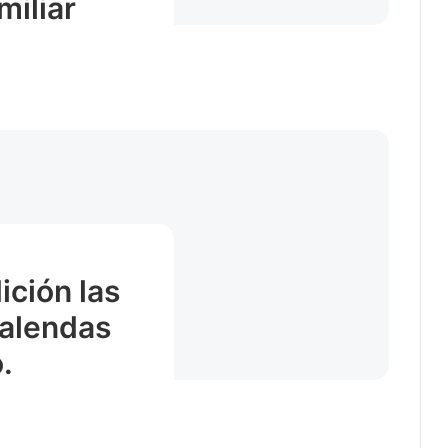
miliar
ición las
calendas
.