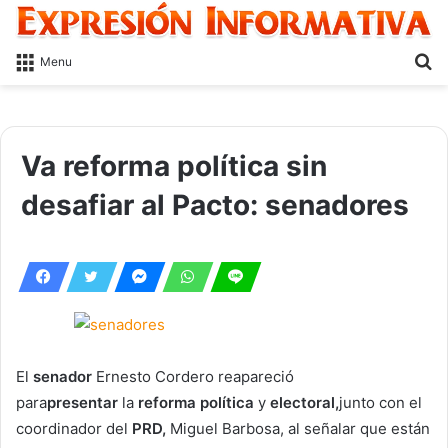
S
Menu
fo
Va reforma política sin
desafiar al Pacto: senadores
El
senador
Ernesto Cordero reapareció
para
presentar
la
reforma política
y
electoral,
junto con el
coordinador del
PRD,
Miguel Barbosa, al señalar que están