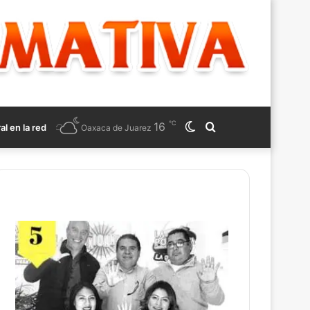
℃
16
Switch
Search
ral en la red
Oaxaca de Juarez
skin
for