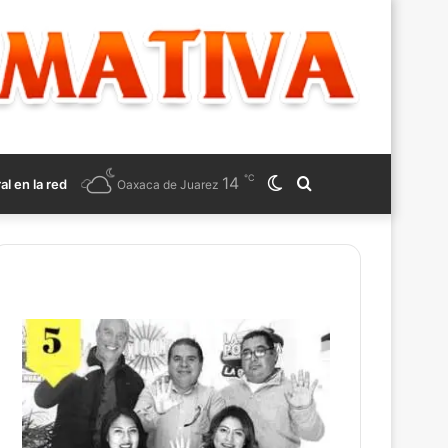
℃
14
Switch
Search
ral en la red
Oaxaca de Juarez
skin
for