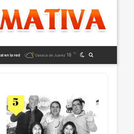
℃
18
Switch
Search
ral en la red
Oaxaca de Juarez
skin
for